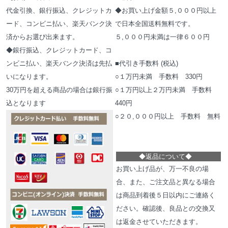
代金引換、銀行振込、クレジットカ
◆お買い上げ金額５,０００円以上
ード、コンビニ払い、楽天バンク決
で日本全国送料無料です。
済からお選び出来ます。
５,０００円未満は一律６００円
◆銀行振込、クレジットカード、コ
ンビニ払い、楽天バンク決済は先払
■代引き手数料 (税込)
いになります。
○１万円未満 手数料 330円
30万円を超える商品の場合は銀行振
○１万円以上２万円未満 手数料
込となります
440円
○２０,０００円以上 手数料 無料
◆
返品について
◆
お買い上げ品が、万一不良の場
合、また、ご注文品と異なる場合
は商品到着後５日以内にご連絡く
ださい。確認後、良品との交換又
は返金させていただきます。