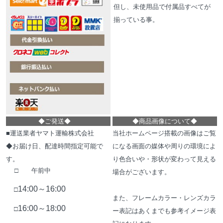
但し、未使用品で付属品すべてが
揃っている事。
◆
ご発送
◆
◆
商品画像について
◆
■運送業者ヤマト運輸株式会社
当社ホームページ搭載の画像はご覧
◆お届け日、配達時間指定可能で
になる画面の媒体や周りの環境によ
す。
り色合いや・形状が変わって見える
□ 午前中
場合がございます。
14:00～16:00
□
また、フレームカラー・レンズカラ
16:00～18:00
□
ー表記はあくまでも参考イメージ表