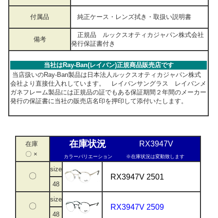
付属品
純正ケース・レンズ拭き・取扱い説明書
正規品 ルックスオティカジャパン株式会社
備考
発行保証書付き
当社はRay-Ban(レイバン)正規商品販売店です
当店扱いのRay-Ban製品は日本法人ルックスオティカジャパン株式
会社より直接仕入れしています。 レイバンサングラス レイバンメ
ガネフレーム製品には正規品の証でもある保証期間２年間のメーカー
発行の保証書に当社の販売店名印を押印して添付いたします。
在庫状況
RX3947V
在庫
〇 ×
カラーバリエーション
※在庫状況は変動致します
size
〇
RX3947V 2501
48
size
〇
RX3947V 2509
48