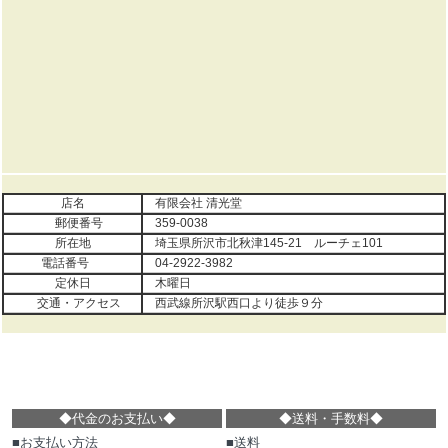
店名
有限会社 清光堂
郵便番号
359-0038
所在地
埼玉県所沢市北秋津145-21 ルーチェ101
電話番号
04-2922-3982
定休日
木曜日
交通・アクセス
西武線所沢駅西口より徒歩９分
◆代金のお支払い
◆
◆
送料・手数料
◆
■お支払い方法
■送料