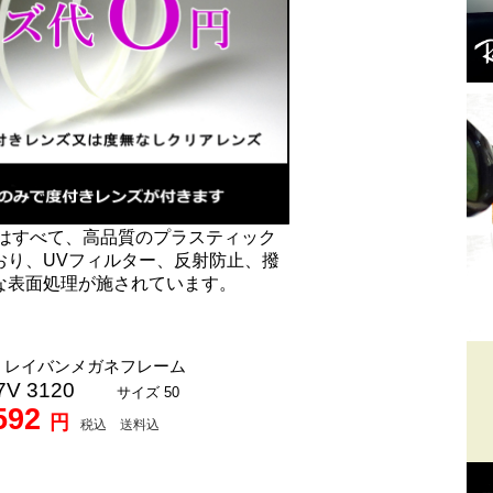
はすべて、高品質のプラスティック
おり、UVフィルター、反射防止、撥
な表面処理が施されています。
レイバンメガネフレーム
47V 3120
サイズ 50
592
円
税込 送料込