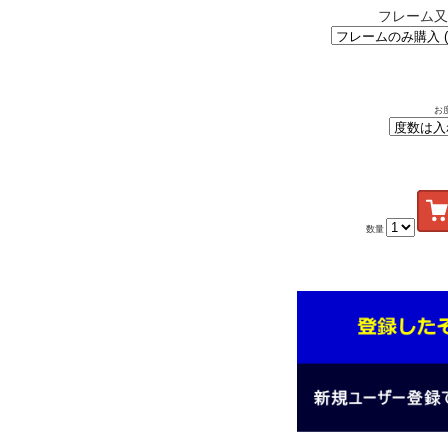
フレーム又
お
数量