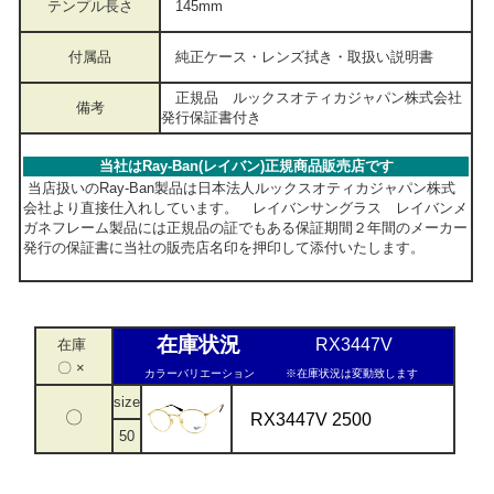
テンプル長さ
145mm
付属品
純正ケース・レンズ拭き・取扱い説明書
正規品 ルックスオティカジャパン株式会社
備考
発行保証書付き
当社はRay-Ban(レイバン)正規商品販売店です
当店扱いのRay-Ban製品は日本法人ルックスオティカジャパン株式
会社より直接仕入れしています。 レイバンサングラス レイバンメ
ガネフレーム製品には正規品の証でもある保証期間２年間のメーカー
発行の保証書に当社の販売店名印を押印して添付いたします。
在庫状況
RX3447V
在庫
〇 ×
カラーバリエーション
※在庫状況は変動致します
size
〇
RX3447V 2500
50