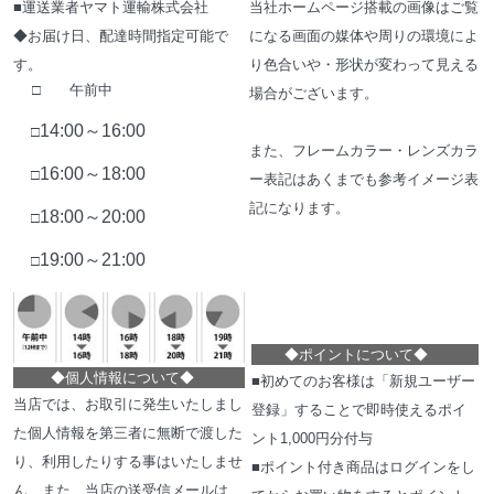
■運送業者ヤマト運輸株式会社
当社ホームページ搭載の画像はご覧
◆お届け日、配達時間指定可能で
になる画面の媒体や周りの環境によ
す。
り色合いや・形状が変わって見える
□ 午前中
場合がございます。
14:00～16:00
□
また、フレームカラー・レンズカラ
16:00～18:00
□
ー表記はあくまでも参考イメージ表
記になります。
18:00～20:00
□
19:00～21:00
□
◆
ポイントについて
◆
◆
個人情報について
◆
■初めてのお客様は「新規ユーザー
当店では、お取引に発生いたしまし
登録」することで即時使えるポイ
た個人情報を第三者に無断で渡した
ント1,000円分付与
り、利用したりする事はいたしませ
■ポイント付き商品はログインをし
ん、また、当店の送受信メールは