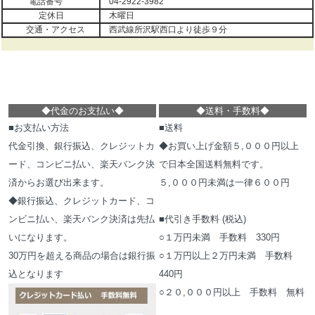
電話番号
04-2922-3982
定休日
木曜日
交通・アクセス
西武線所沢駅西口より徒歩９分
◆代金のお支払い
◆
◆
送料・手数料
◆
■お支払い方法
■送料
代金引換、銀行振込、クレジットカ
◆お買い上げ金額５,０００円以上
ード、コンビニ払い、楽天バンク決
で日本全国送料無料です。
済からお選び出来ます。
５,０００円未満は一律６００円
◆銀行振込、クレジットカード、コ
ンビニ払い、楽天バンク決済は先払
■代引き手数料 (税込)
いになります。
○１万円未満 手数料 330円
30万円を超える商品の場合は銀行振
○１万円以上２万円未満 手数料
込となります
440円
○２０,０００円以上 手数料 無料