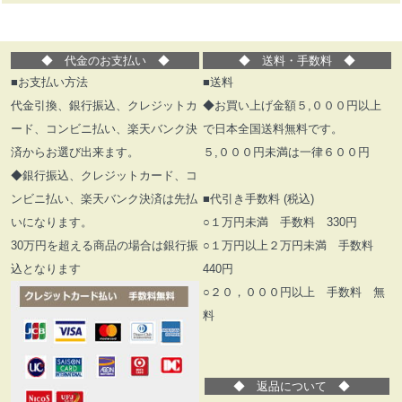
◆ 代金のお支払い
◆
◆
送料・手数料
◆
■お支払い方法
■送料
代金引換、銀行振込、クレジットカ
◆お買い上げ金額５,０００円以上
ード、コンビニ払い、楽天バンク決
で日本全国送料無料です。
済からお選び出来ます。
５,０００円未満は一律６００円
◆銀行振込、クレジットカード、コ
ンビニ払い、楽天バンク決済は先払
■代引き手数料 (税込)
いになります。
○１万円未満 手数料 330円
30万円を超える商品の場合は銀行振
○１万円以上２万円未満 手数料
込となります
440円
○２０，０００円以上 手数料 無
料
◆
返品について
◆