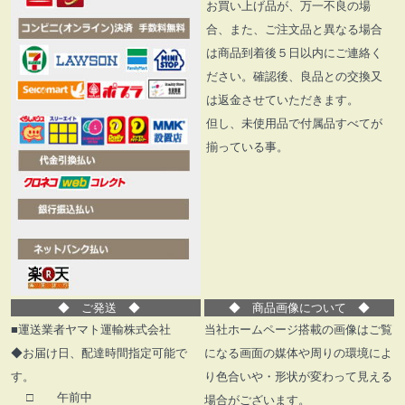
お買い上げ品が、万一不良の場
合、また、ご注文品と異なる場合
は商品到着後５日以内にご連絡く
ださい。確認後、良品との交換又
は返金させていただきます。
但し、未使用品で付属品すべてが
揃っている事。
◆
ご発送
◆
◆
商品画像について
◆
■運送業者ヤマト運輸株式会社
当社ホームページ搭載の画像はご覧
◆お届け日、配達時間指定可能で
になる画面の媒体や周りの環境によ
す。
り色合いや・形状が変わって見える
□ 午前中
場合がございます。