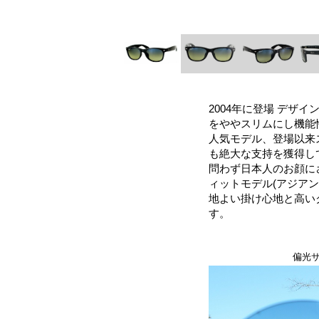
2004年に登場 デザ
をややスリムにし機能
人気モデル、登場以来
も絶大な支持を獲得し
問わず日本人のお顔に
ィットモデル(アジア
地よい掛け心地と高い
す。
偏光