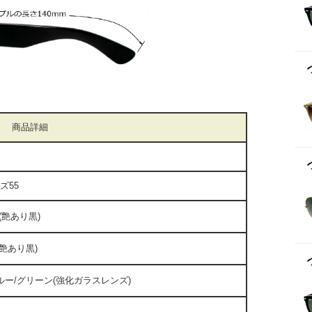
商品詳細
イズ55
(艶あり黒)
艶あり黒)
ー/グリーン(強化ガラスレンズ)