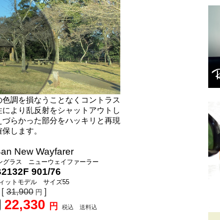
の色調を損なうことなくコントラス
性により乱反射をシャットアウトし
えづらかった部分をハッキリと再現
確保します。
an New Wayfarer
ングラス ニューウェイファーラー
2132F 901/76
ィットモデル サイズ55
[
31,900
]
円
22,330
円
税込 送料込