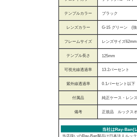
テンプルカラー
ブラック
レンズカラー
G-15 グリーン 
フレームサイズ
レンズサイズ62
テンプル長さ
125mm
可視光線透過率
13.2パーセン
紫外線透過率
0.1パーセント
付属品
純正ケース・レン
備考
正規品 ルックス
当社はRay-Ba
当店扱いのRay-Ban製品は日本法人ル