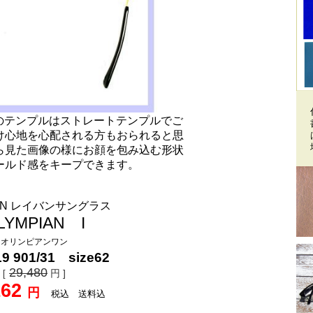
ズのテンプルはストレートテンプルでご
け心地を心配される方もおられると思
ら見た画像の様にお顔を包み込む形状
ールド感をキープできます。
BAN レイバンサングラス
LYMPIAN I
オリンピアンワン
9 901/31 size62
29,480
円 ]
[
162
円
税込 送料込