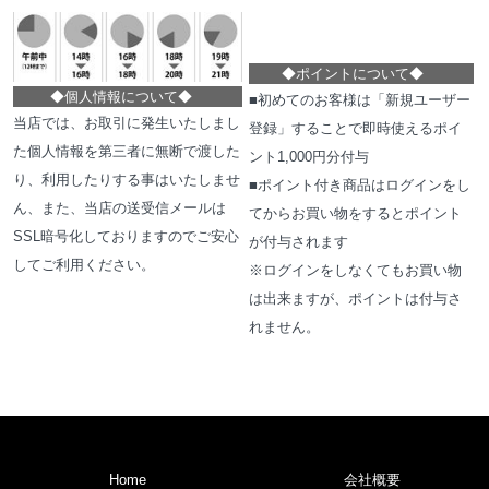
◆
ポイントについて
◆
◆
個人情報について
◆
■初めてのお客様は「新規ユーザー
当店では、お取引に発生いたしまし
登録」することで即時使えるポイ
た個人情報を第三者に無断で渡した
ント1,000円分付与
り、利用したりする事はいたしませ
■ポイント付き商品はログインをし
ん、また、当店の送受信メールは
てからお買い物をするとポイント
SSL暗号化しておりますのでご安心
が付与されます
してご利用ください。
※ログインをしなくてもお買い物
は出来ますが、ポイントは付与さ
れません。
Home
会社概要