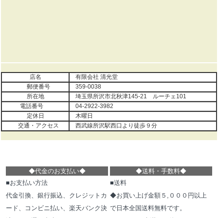
店名
有限会社 清光堂
郵便番号
359-0038
所在地
埼玉県所沢市北秋津145-21 ルーチェ101
電話番号
04-2922-3982
定休日
木曜日
交通・アクセス
西武線所沢駅西口より徒歩９分
◆代金のお支払い
◆
◆
送料・手数料
◆
■お支払い方法
■送料
代金引換、銀行振込、クレジットカ
◆お買い上げ金額５,０００円以上
ード、コンビニ払い、楽天バンク決
で日本全国送料無料です。