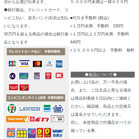
済からお選び出来ます。
５,０００円未満は一律６００円
◆銀行振込、クレジットカード、コ
ンビニ払い、楽天バンク決済は先払
■代引き手数料 (税込)
いになります。
○１万円未満 手数料 330円
30万円を超える商品の場合は銀行振
○１万円以上２万円未満 手数料
込となります
440円
○２０,０００円以上 手数料 無料
◆
返品について
◆
お買い上げ品が、万一不良の場
合、また、ご注文品と異なる場合
は商品到着後５日以内にご連絡く
ださい。確認後、良品との交換又
は返金させていただきます。
但し、未使用品で付属品すべてが
揃っている事。