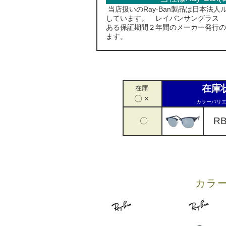
当店扱いのRay-Ban製品は日本法
しています。 レイバンサングラス 
ある保証期間２年間のメーカー発行の
ます。
在庫
在庫
〇 ×
カラーバリエ
RB3
〇
カラ