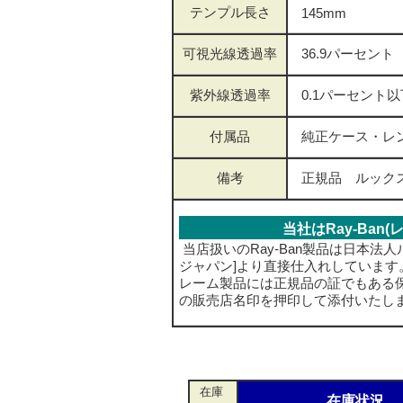
テンプル長さ
145mm
可視光線透過率
36.9パーセ
紫外線透過率
0.1パーセン
付属品
純正ケース・レン
備考
正規品 ルック
当社はRay-Ban
当店扱いのRay-Ban製品は日本法
ジャパン]より直接仕入れしていま
レーム製品には正規品の証でもある
の販売店名印を押印して添付いたし
在庫
在庫状況