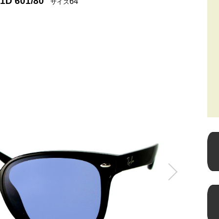
1D 601/80
64
サイズ